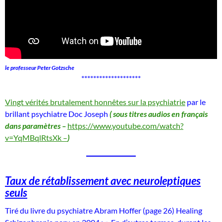
le professeur Peter Gotzsche
********************
Vingt vérités brutalement honnêtes sur la psychiatrie
par le
brillant psychiatre Doc Joseph
( sous titres audios en français
dans paramètres –
https://www.youtube.com/watch?
v=YqMBqlRtsXk –
)
Taux de rétablissement avec neuroleptiques
seuls
Tiré du livre du psychiatre Abram Hoffer (page 26) Healing