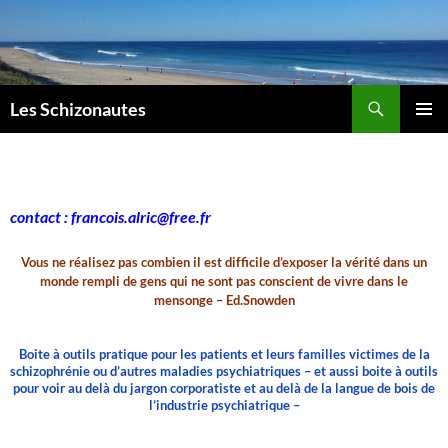
Aller
au
contenu
Recherche
Les Schizonautes
MENU
PRINCI
contact : francois.alric@free.fr
Vous ne réalisez pas combien il est difficile d’exposer la vérité dans un
monde rempli de gens qui ne sont pas conscient de vivre dans le
mensonge – Ed.Snowden
Boite à outils pratique pour les patients et leurs familles victimes de la
schizophrénie ou d’autres maladies psychiatriques – et aussi boite à outils
pour voir au delà du jargon corporatiste et au delà de la langue de bois de
l’industrie psychiatrique –