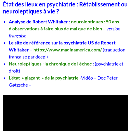
État des lieux en psychiatrie : Rétablissement ou
neuroleptiques à vie ?
Analyse de Robert Whitaker
:
neuroleptiques : 50 ans
d’observations à faire plus de mal que de bien
–
version
française
Le site de référence sur la psychiatrie US de Robert
Whitaker
–
https://www.madinamerica.com/
(traduction
française par deepl)
Neuroleptiques : la chronique de l’échec
: (psychiatrie et
droit)
L’état » glaçant » de la psychiatrie
-Vidéo – Doc Peter
Gøtzsche –