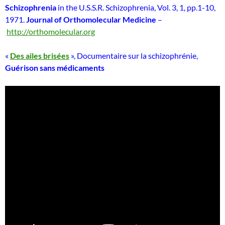
Schizophrenia
in the U.S.S.R. Schizophrenia, Vol. 3, 1, pp.1-10,
1971.
Journal of Orthomolecular Medicine
–
http://orthomolecular.org
«
Des ailes brisées
», Documentaire sur la schizophrénie,
Guérison sans médicaments