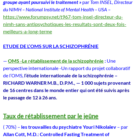
groupe ayant poursuivi le traitement »
par
Tom INSEL, Directeur
du NIMH – National Institute of Mental Health – USA
–
https://www.forumpsy.net/t967-tom-insel-directeur-du-
nimh-sans-antipsychotiques-les-resultats-sont-deux-fois-
meilleurs-a-long-terme
ETUDE DE L’OMS SUR LA SCHIZOPHRÉNIE
—
OMS -Le rétablissement de la schizophrénie
:
Une
perspective internationale -Un rapport du projet collaboratif
de l’OMS,
l’étude internationale de la schizophrénie –
RICHARD WARNER M.B., D.P.M., — 1 000 sujets provenant
de 16 centres dans le monde entier qui ont
été suivis après
le passage de 12 à 26 ans.
Taux de rétablissement par le jeûne
( 70%) –
les trouvailles du psychiatre Youri Nikolaîev
– par
Allan Cott, M.D.: Controlled Fasting Treatment of