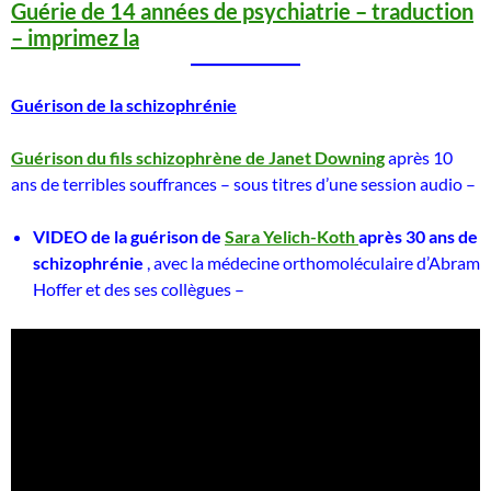
Guérie de 14 années de psychiatrie – traduction
– imprimez la
Guérison de la schizophrénie
Guérison du fils schizophrène de Janet Downing
après 10
ans de terribles souffrances – sous titres d’une session audio –
VIDEO de la guérison de
Sara Yelich-Koth
après 30 ans de
schizophrénie
, avec la médecine orthomoléculaire d’Abram
Hoffer et des ses collègues –