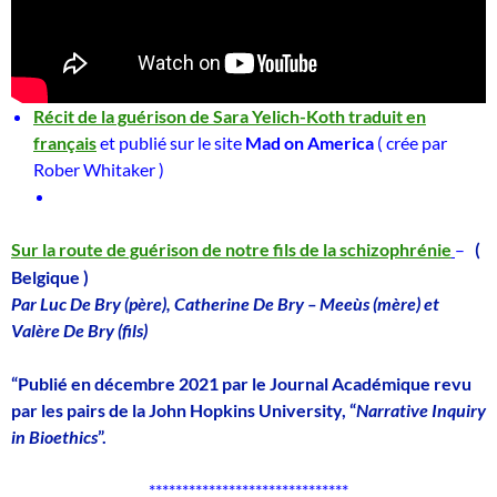
Récit de la guérison de Sara Yelich-Koth traduit en
français
et publié sur le site
Mad on America
( crée par
Rober Whitaker )
Sur la route de guérison de notre fils de la schizophrénie
–
(
Belgique )
Par Luc De Bry (père), Catherine De Bry – Meeùs (mère) et
Valère De Bry (fils)
“Publié en décembre 2021 par le Journal Académique revu
par les pairs de la John Hopkins University, “
Narrative Inquiry
in Bioethics
”.
******************************