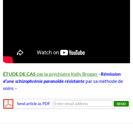
ÉTUDE DE CAS
par la psychiatre Kelly Brogan
–
Rémission
d’une schizophrénie paranoïde résistante
par sa méthode de
soins –
Send article as PDF