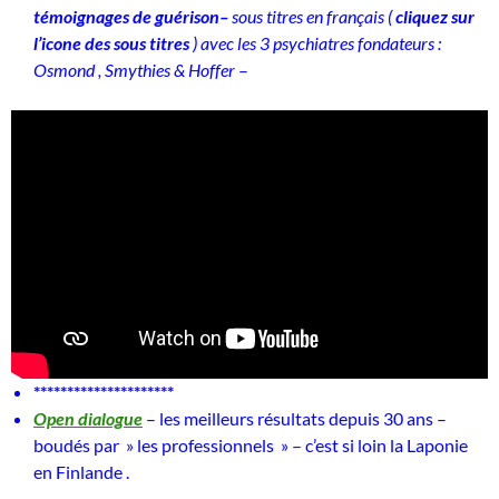
témoignages de guérison–
sous titres en français (
cliquez sur
l’icone des sous titres
) avec les 3 psychiatres fondateurs :
Osmond , Smythies & Hoffer
–
*********************
Open dialogue
– les meilleurs résultats depuis 30 ans –
boudés par » les professionnels » – c’est si loin la Laponie
en Finlande .