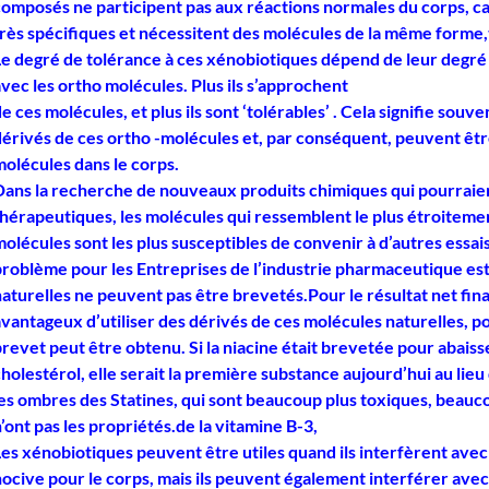
composés ne participent pas aux réactions normales du corps, ca
très spécifiques et nécessitent des molécules de la même forme,t
Le degré de tolérance à ces xénobiotiques dépend de leur degr
vec les ortho molécules. Plus ils s’approchent
e ces molécules, et plus ils sont ‘tolérables’ . Cela signifie souve
dérivés de ces ortho -molécules et, par conséquent, peuvent êtr
molécules dans le corps.
Dans la recherche de nouveaux produits chimiques qui pourraie
thérapeutiques, les molécules qui ressemblent le plus étroiteme
olécules sont les plus susceptibles de convenir à d’autres essai
problème pour les Entreprises de l’industrie pharmaceutique est
aturelles ne peuvent pas être brevetés.Pour le résultat net finan
avantageux d’utiliser des dérivés de ces molécules naturelles, p
revet peut être obtenu. Si la niacine était brevetée pour abaiss
holestérol, elle serait la première substance aujourd’hui au lieu
les ombres des Statines, qui sont beaucoup plus toxiques, beauco
’ont pas les propriétés.de la vitamine B-3,
Les xénobiotiques peuvent être utiles quand ils interfèrent avec
nocive pour le corps, mais ils peuvent également interférer avec