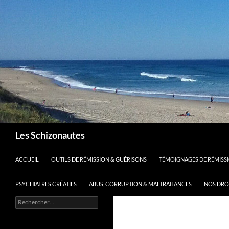
Aller
au
contenu
Recherche
Les Schizonautes
ACCUEIL
OUTILS DE RÉMISSION & GUÉRISONS
TÉMOIGNAGES DE RÉMISS
PSYCHIATRES CRÉATIFS
ABUS, CORRUPTION & MALTRAITANCES
NOS DROIT
Rechercher :