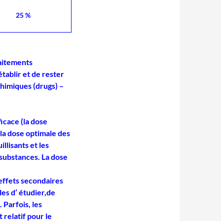
25 %
raitements
établir et de rester
himiques (drugs) –
icace (la dose
 la dose optimale des
llisants et les
 substances.
La dose
effets secondaires
les d’ étudier,de
.
Parfois, les
relatif pour le