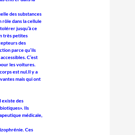
uelle des substances
rôle dans la cellule
tolérer jusqu’à ce
 très petites
écepteurs des
ction parce qu’ils
 accessibles
. C’est
our les voitures.
orps est nul.Il y a
ivantes mais qui ont
l existe des
iotiques». Ils
rapeutique médicale,
hizophrénie. Ces