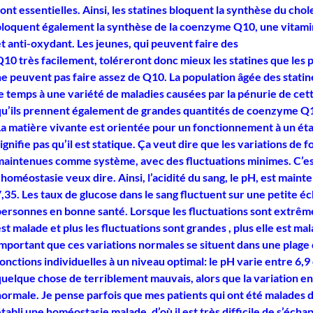
ont essentielles. Ainsi, les statines bloquent la synthèse du chol
bloquent également la synthèse de la coenzyme Q10, une vitami
t anti-oxydant. Les jeunes, qui peuvent faire des
Q10 très facilement, toléreront donc mieux les statines que les 
ne peuvent pas faire assez de Q10. La population âgée des stati
le temps à une variété de maladies causées par la pénurie de ce
qu’ils prennent également de grandes quantités de coenzyme Q
La matière vivante est orientée pour un fonctionnement à un état
ignifie pas qu’il est statique. Ça veut dire que les variations de 
maintenues comme système, avec des fluctuations minimes. C’es
’homéostasie veux dire. Ainsi, l’acidité du sang, le pH, est main
,35. Les taux de glucose dans le sang fluctuent sur une petite éc
personnes en bonne santé. Lorsque les fluctuations sont extrêm
st malade et plus les fluctuations sont grandes , plus elle est ma
important que ces variations normales se situent dans une plage 
onctions individuelles à un niveau optimal: le pH varie entre 6,9 e
uelque chose de terriblement mauvais, alors que la variation ent
normale. Je pense parfois que mes patients qui ont été malades 
tabli une homéostasie malade, d’où il est très difficile de s’échap