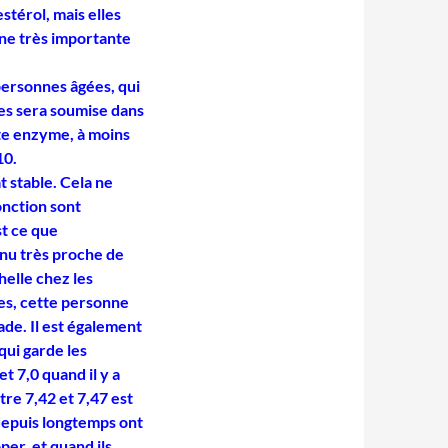
estérol, mais elles
ne très importante
personnes âgées, qui
nes sera soumise dans
tte enzyme, à moins
10.
 stable. Cela ne
fonction sont
t ce que
tenu très proche de
helle chez les
es, cette personne
lade. Il est également
qui garde les
t 7,0 quand il y a
re 7,42 et 7,47 est
depuis longtemps ont
per, et quand ils