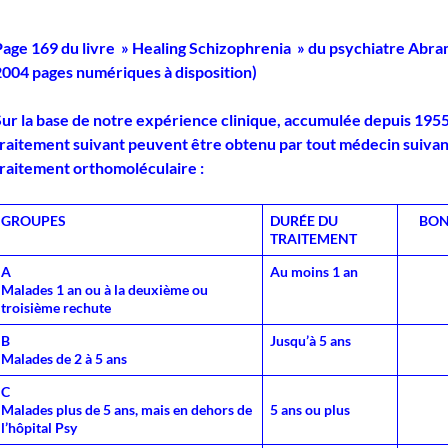
Page 169 du livre » Healing Schizophrenia » du psychiatre Abra
2004 pages numériques à disposition)
Sur la base de notre expérience clinique, accumulée depuis 1955,
traitement suivant peuvent être obtenu par tout médecin suiva
traitement orthomoléculaire :
GROUPES
DURÉE DU
BON
TRAITEMENT
A
Au moins 1 an
Malades 1 an ou à la deuxième ou
troisième rechute
B
Jusqu’à 5 ans
Malades de 2 à 5 ans
C
Malades plus de 5 ans, mais en dehors de
5 ans ou plus
l’hôpital Psy