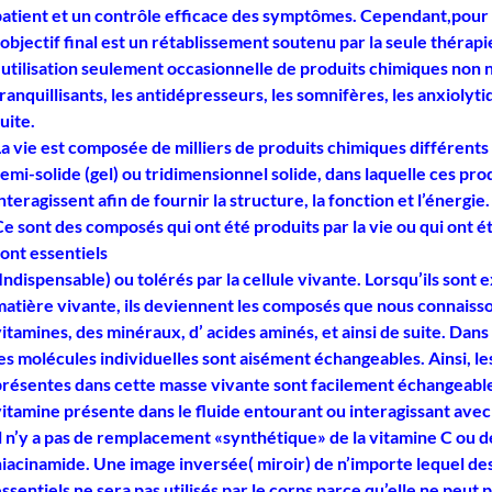
patient et un contrôle efficace des symptômes. Cependant,pour 
’objectif final est un rétablissement soutenu par la seule thérapi
’utilisation seulement occasionnelle de produits chimiques non n
ranquillisants, les antidépresseurs, les somnifères, les anxiolytiq
uite.
La vie est composée de milliers de produits chimiques différents
emi-solide (gel) ou tridimensionnel solide, dans laquelle ces pr
nteragissent afin de fournir la structure, la fonction et l’énergie.
Ce sont des composés qui ont été produits par la vie
ou qui ont é
ont essentiels
Indispensable) ou tolérés par la cellule vivante.
Lorsqu’ils sont e
matière vivante, ils deviennent les composés que nous connaiss
itamines, des minéraux, d’ acides aminés, et ainsi de suite
. Dans
es molécules individuelles sont aisément échangeables. Ainsi, le
présentes dans cette masse vivante sont facilement échangeabl
vitamine présente dans le fluide entourant ou interagissant avec
l n’y a pas de remplacement «synthétique» de la vitamine C ou de
niacinamide
. Une image inversée( miroir) de n’importe lequel d
ssentiels ne sera pas utilisés par le corps parce qu’elle ne peut 