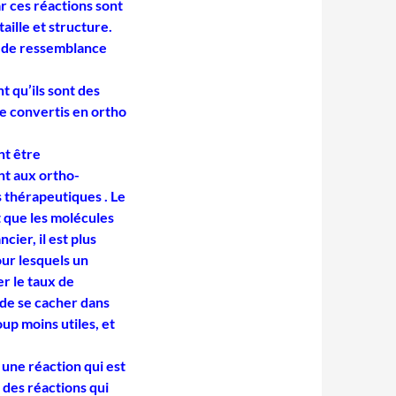
r ces réactions sont
aille et structure.
é de ressemblance
nt qu’ils sont des
e convertis en ortho
nt être
nt aux ortho-
s thérapeutiques . Le
 que les molécules
cier, il est plus
our lesquels un
er le taux de
 de se cacher dans
up moins utiles, et
 une réaction qui est
 des réactions qui