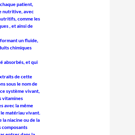
chaque patient,
e nutritive, avec
utritifs, comme les
ues , et ainsi de
 formant un fluide,
oduits chimiques
té absorbés, et qui
xtraits de cette
ons sous le nom de
 ce système vivant,
s vitamines
es avec la même
 le matériau vivant.
 la niacine ou de la
es composants
pas entrer dans la