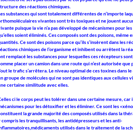
structure des réactions chimiques.
Les substances qui sont totalement différentes de n’importe laq
rthomoléculaires vivantes sont très toxiques et ne jouent aucun 
vivante puisque la vie n’a pas développé de mécanismes pour les 
qu’elles soient éliminés. Ces composés sont des poisons, même en
quantités.
Ce sont des poisons parce qu’ils s’insèrent dans les r
éactions chimiques de l’organisme et inhibent ou arrêtent la réa
ont remplacé les substances pour lesquelles ces récepteurs sont
comme placer un camion dans une route qui n’est autorisée que p
out le trafic s’arrêtera. Le niveau optimal de ces toxines dans le c
un groupe de molécules qui ne sont pas identiques aux cellules v
ne certaine similitude avec elles.
elles ci le corps peut les tolérer dans une certaine mesure, car i
écanismes pour les détoxifier et les éliminer. Ce sont les «xénob
constituent la grande majorité des composés utilisés dans la thé
 compris les tranquillisants, les antidépresseurs et les anti-
inflammatoires,médicaments utilisés dans le traitement de la sc